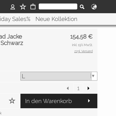
riday Sales%
Neue Kollektion
ad Jacke
154,58
€
 Schwarz
inkl. 19% MwSt.
zzgl. Versand
In den Warenkorb
k