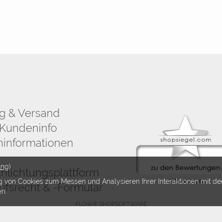
g & Versand
Kundeninfo
informationen
ung
)
chlichtungsplattform
g von Cookies zum Messen und Analysieren Ihrer Interaktionen mit de
ufsrecht & -Formular
en.
FLOW® SHOPSOFTWARE