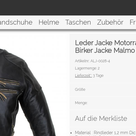
andschuhe
Helme
Taschen
Zubehör
F
Leder Jacke Motorr
Birker Jacke Malmo
Artikelnr.: ALJ-0028-4
Lagermenge: 2
Lieferzeit*:
3 Tage
Größe
Menge:
Auf die Merkliste
Material : Rindleder 1,2 mm Dic