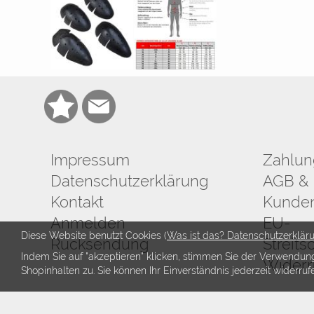
Impressum
Zahlun
Datenschutzerklärung
AGB & 
Kontakt
Kunden
Anmelden
EU-
Diese Website benutzt Cookies (
Was ist das? Datenschutzerklär
Rücksendung
Streits
Indem Sie auf "akzeptieren" klicken, stimmen Sie der Verwendun
Widerr
Shopinhalten zu. Sie können Ihr Einverständnis jederzeit widerruf