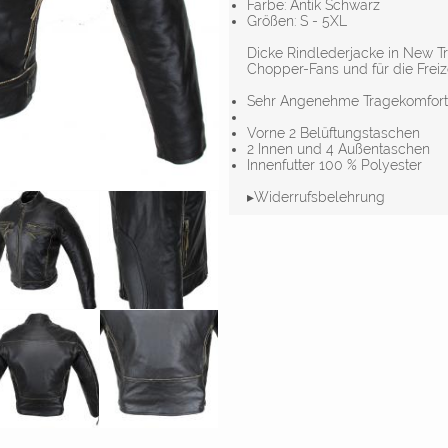
Farbe: Antik Schwarz
Größen: S - 5XL
Dicke Rindlederjacke in New Tr
Chopper-Fans und für die Freize
Sehr Angenehme Tragekomfort
Vorne 2 Belüftungstaschen
2 Innen und 4 Außentaschen
Innenfutter 100 % Polyester
▸Widerrufsbelehrung