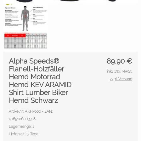
Alpha Speeds®
89,90
€
Flanell-Holzfäller
inkl. 19% MwSt.
Hemd Motorrad
zzgl. Versand
Hemd KEV ARAMID
Shirt Lumber Biker
Hemd Schwarz
Artikelnr.: AKH-006 - EAN:
4069106003328
Lagermenge: 1
Lieferzeit*:
3 Tage