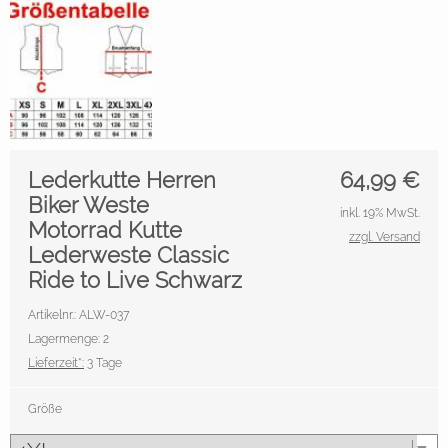
Lederkutte Herren
64,99
€
Biker Weste
inkl. 19% MwSt.
Motorrad Kutte
zzgl. Versand
Lederweste Classic
Ride to Live Schwarz
Artikelnr.: ALW-037
Lagermenge: 2
Lieferzeit*:
3 Tage
Größe