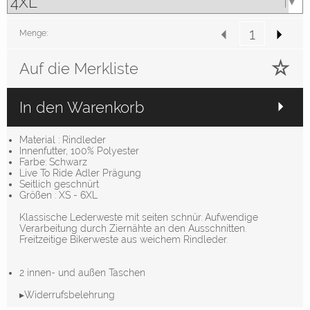
Menge:
Auf die Merkliste
In den Warenkorb
Material : Rindleder
Innenfutter, 100% Polyester
Farbe: Schwarz
Live To Ride Adler Prägung
Seitlich geschnürt
Größen : XS - 6XL
Klassische Lederweste mit seiten schnür. Aufwendige
Verarbeitung durch Ziernähte an den Ausschnitten.
Freitzeitige Bikerweste aus weichem Rindleder.
2 innen- und außen Taschen
▸Widerrufsbelehrung