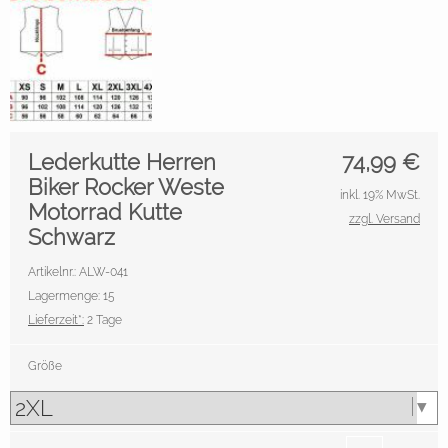
Lederkutte Herren
74,99
€
Biker Rocker Weste
inkl. 19% MwSt.
Motorrad Kutte
zzgl. Versand
Schwarz
Artikelnr.: ALW-041
Lagermenge: 15
Lieferzeit*:
2 Tage
Größe