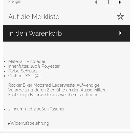
Menge:
Auf die Merkliste
In den Warenkorb
Material : Rindleder
Innenfutter, 100% Polyester
Farbe: Schwarz
Größen : XS - 5XL
Rocker Biker Motorrad Lederweste. Aufwendige
Verarbeitung durch Ziernähte an den Ausschnitten.
Freitzeitige Bikerweste aus weichem Rindleder.
2 innen- und 2 außen Taschen
▸Widerrufsbelehrung