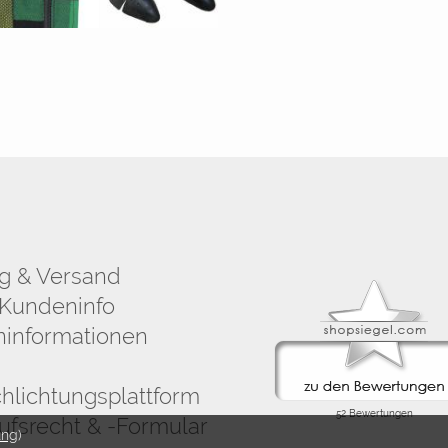
g & Versand
Kundeninfo
informationen
chlichtungsplattform
ufsrecht & -Formular
ung
)