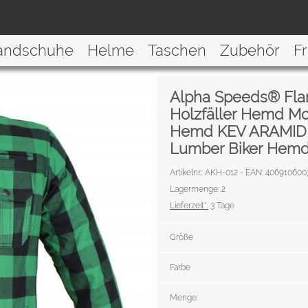
andschuhe
Helme
Taschen
Zubehör
F
Alpha Speeds® Flan
Holzfäller Hemd Mo
Hemd KEV ARAMID 
Lumber Biker Hemd
Artikelnr.: AKH-012 - EAN: 40691060
Lagermenge: 2
Lieferzeit*:
3 Tage
Größe
Farbe
Menge: