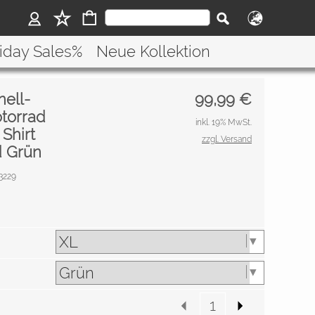
riday Sales%
Neue Kollektion
ell-
99,99
€
torrad
inkl. 19% MwSt.
Shirt
zzgl. Versand
 Grün
03229