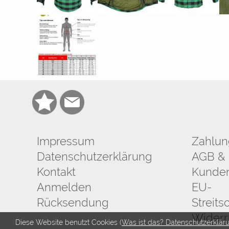
Impressum
Zahlun
Datenschutzerklärung
AGB & 
Kontakt
Kunden
Anmelden
EU-
Rücksendung
Streits
Widerr
Diese Website benutzt Cookies (
Was ist das? Datenschutzerklär