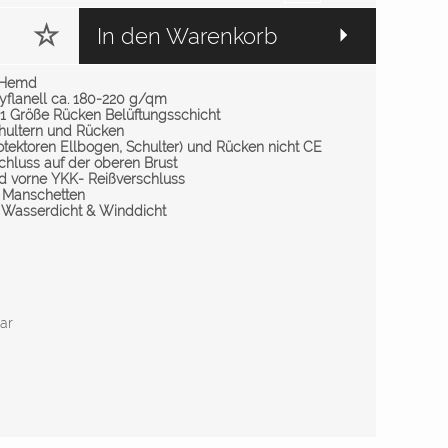
In den Warenkorb
d Hemd
yflanell ca. 180-220 g/qm
 1 Größe Rücken Belüftungsschicht
hultern und Rücken
otektoren Ellbogen, Schulter) und Rücken nicht CE
chluss auf der oberen Brust
d vorne YKK- Reißverschluss
e Manschetten
% Wasserdicht & Winddicht
bar