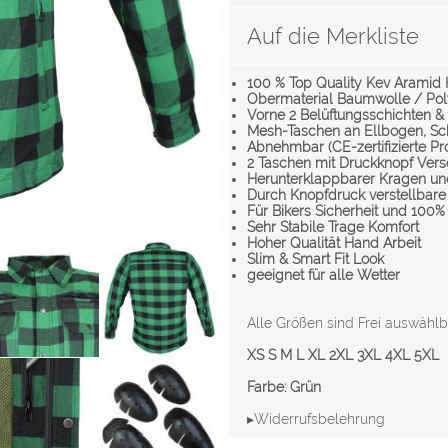
Auf die Merkliste
100 % Top Quality Kev Arami
Obermaterial Baumwolle / Pol
Vorne 2 Belüftungsschichten &
Mesh-Taschen an Ellbogen, Sc
Abnehmbar (CE-zertifizierte Pr
2 Taschen mit Druckknopf Vers
Herunterklappbarer Kragen un
Durch Knopfdruck verstellbar
Für Bikers Sicherheit und 100
Sehr Stabile Trage Komfort
Hoher Qualität Hand Arbeit
Slim & Smart Fit Look
geeignet für alle Wetter
Alle Größen sind Frei auswähl
XS S M L XL 2XL 3XL 4XL 5XL
Farbe: Grün
▸Widerrufsbelehrung