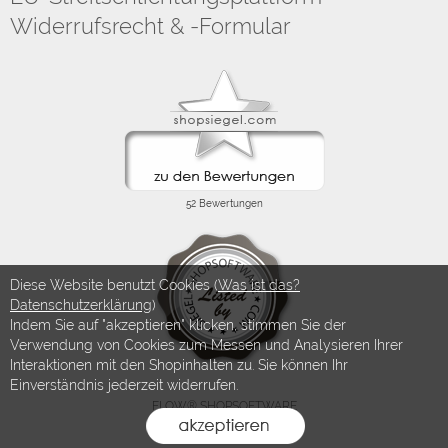
Widerrufsrecht & -Formular
Diese Website benutzt Cookies (
Was ist das?
Datenschutzerklärung
)
Indem Sie auf "akzeptieren" klicken, stimmen Sie der
Verwendung von Cookies zum Messen und Analysieren Ihrer
Interaktionen mit den Shopinhalten zu. Sie können Ihr
Einverständnis jederzeit widerrufen.
FLOW® SHOPSOFTWARE