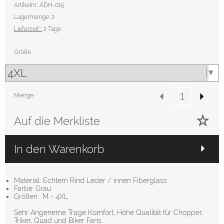
Artikelnr.: ADH-015
Lagermenge: 2
Lieferzeit*:
2 Tage
Größe
Menge:
Auf die Merkliste
In den Warenkorb
Material: Echtem Rind Leder / innen Fiberglass
Farbe: Grau
Größen : M - 4XL
Sehr Angeneme Trage Komfort, Höhe Qualität für Chopper,
Triker, Quad und Biker Fans.