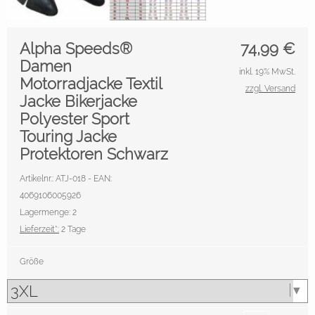
Alpha Speeds®
74,99
€
Damen
inkl. 19% MwSt.
Motorradjacke Textil
zzgl. Versand
Jacke Bikerjacke
Polyester Sport
Touring Jacke
Protektoren Schwarz
Artikelnr.: ATJ-018 - EAN:
4069106005926
Lagermenge: 2
Lieferzeit*:
2 Tage
Größe