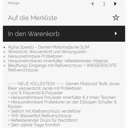
Menge:
Auf die Merkliste
In den Warenkorb
Alpha Speeds - Damen Motorradjacke SLIM
Winddicht, Wasserdicht und Atmungsaktiv
Herausnehmbare Protektoren
Herausnehmbares Innenfutter, reflektierendes Material
Belüftungs Eingänge mit Reißverschluss + WASSERDICHTE
Reißverschlüsse
----- NEUE KOLLEKTION ----- Damen Motorrad Textil Jacke
Biker wasserdicht Jacke mit Protektoren
+ 100 % Polyamid & Polyester
+ Herausnehmbare Polyester Innerfutter & 2 Innen Taschen
+ Herausnehmbare Protektoren an der Ellbogen Schulter &
Rücken
+ Seitlich mit Klettverschluss verstellbar
+ YKK Wasserfest Reißverschlüsse
+ Reflektierender Druck für Nachtfahrt
+ Sehr stabile Trage Komfort