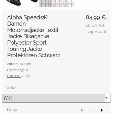
Alpha Speeds®
84,99
€
Damen
inkl. 19% MwSt.
Motorradjacke Textil
zzgl. Versand
Jacke Bikerjacke
Polyester Sport
Touring Jacke
Protektoren Schwarz
Artikelnr.: ATJ-018
Lagermenge: 0
Lieferzeit*:
2 Tage
Größe
Menge: