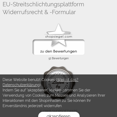
EU-Streitschlichtungsplattform
Widerrufsrecht & -Formular
Diese Website benutzt Cookies (
Was ist das?
Datenschutzerklärung
)
Indem Sie auf "akzeptieren" klicken, stimmen Sie der
Verwendung von Cookies zum Messen und Analysieren Ihrer
Interaktionen mit den Shopinhalten zu. Sie können Ihr
Einverständnis jederzeit widerrufen.
FLOW® SHOPSOFTWARE