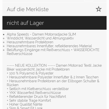
Auf die Merkliste
nicht auf Lager
Alpha Speeds - Damen Motorradjacke SLIM
Winddicht, Wasserdicht und Atmungsaktiv
Herausnehmbare Protektoren
Herausnehmbares Innenfutter, reflektierendes Material
Belüftungs Eingänge mit Reißverschluss + WASSERDICHTE
Reißverschlüsse
----- NEUE KOLLEKTION ----- Damen Motorrad Textil Jacke
Biker wasserdicht Jacke mit Protektoren
+ 100 % Polyamid & Polyester
+ Herausnehmbare Polyester Innerfutter & 2 Innen Taschen
+ Herausnehmbare Protektoren an der Ellbogen Schulter &
Rücken
+ Seitlich mit Klettverschluss verstellbar
+ YKK Wasserfest Reißverschlüsse
+ Reflektierender Druck für Nachtfahrt
+ Sehr stabile Trage Komfort
+ Hoher Qualität Nähte
+ Slim & Smart Fit Look