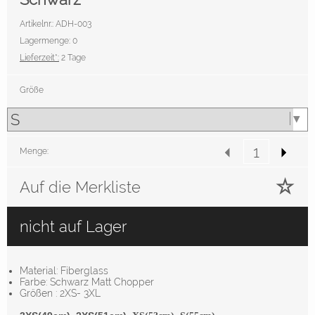
Artikelnr.: ADH-003
Lagermenge: 0
Lieferzeit*:
2 Tage
Größe
Menge:
Auf die Merkliste
nicht auf Lager
Material: Fiberglass
Farbe: Schwarz Matt Chopper
Größen : 2XS- 3XL