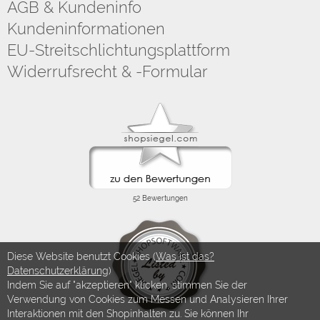
AGB & Kundeninfo
Kundeninformationen
EU-Streitschlichtungsplattform
Widerrufsrecht & -Formular
Diese Website benutzt Cookies (
Was ist das?
Datenschutzerklärung
)
Indem Sie auf "akzeptieren" klicken, stimmen Sie der
Verwendung von Cookies zum Messen und Analysieren Ihrer
Interaktionen mit den Shopinhalten zu. Sie können Ihr