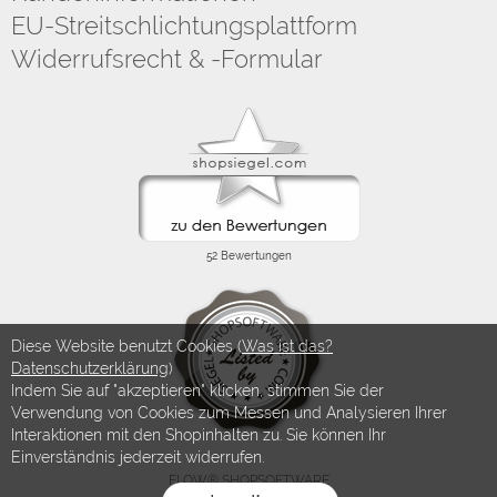
EU-Streitschlichtungsplattform
Widerrufsrecht & -Formular
Diese Website benutzt Cookies (
Was ist das?
Datenschutzerklärung
)
Indem Sie auf "akzeptieren" klicken, stimmen Sie der
Verwendung von Cookies zum Messen und Analysieren Ihrer
Interaktionen mit den Shopinhalten zu. Sie können Ihr
Einverständnis jederzeit widerrufen.
FLOW® SHOPSOFTWARE