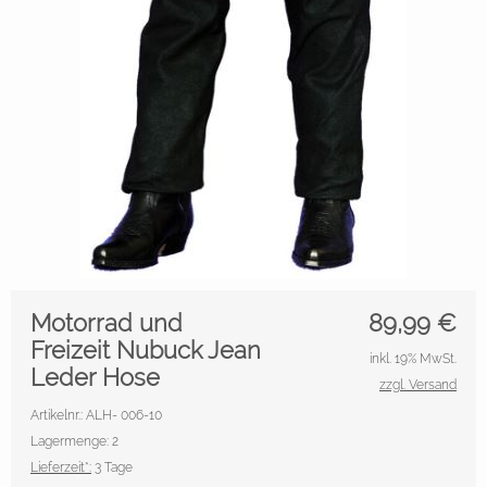
Motorrad und
89,99
€
Freizeit Nubuck Jean
inkl. 19% MwSt.
Leder Hose
zzgl. Versand
Artikelnr.: ALH- 006-10
Lagermenge: 2
Lieferzeit*:
3 Tage