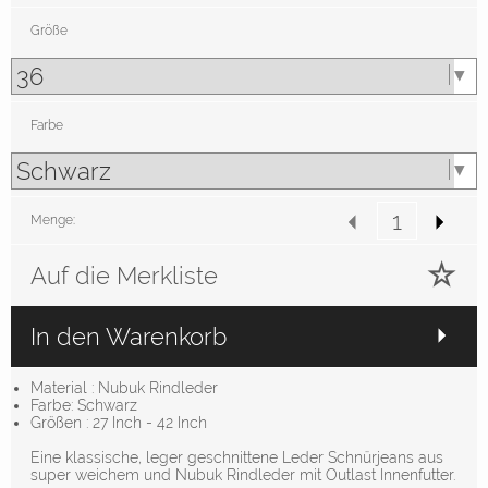
Größe
Farbe
Menge:
Auf die Merkliste
In den Warenkorb
Material : Nubuk Rindleder
Farbe: Schwarz
Größen : 27 Inch - 42 Inch
Eine klassische, leger geschnittene Leder Schnürjeans aus
super weichem und Nubuk Rindleder mit Outlast Innenfutter.